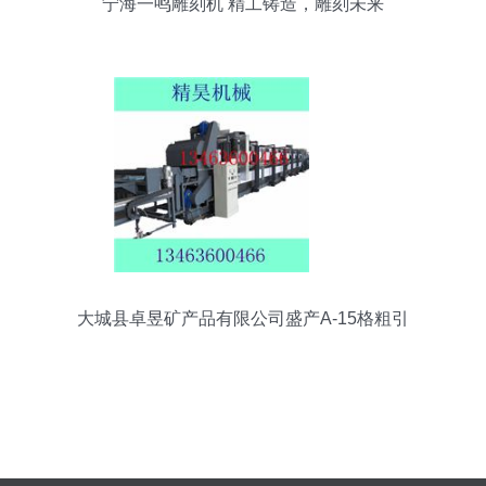
宁海一鸣雕刻机 精工铸造，雕刻未来
大城县卓昱矿产品有限公司盛产A-15格粗引