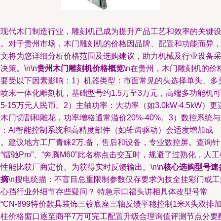
在现代木门制造行业，雕刻机已成为提升产品工艺和效率的关键
备。对于贵州市场，木门雕刻机的价格因品牌、配置和功能而异
本文将为您详细分析价格范围及选购建议，助力机械及行业设备
决策。\n\n
贵州木门雕刻机价格概览
\n在贵州，木门雕刻机的价
主要受以下因素影响：1）机器类型：市面常见的头选择单头、多
喷末一体化雕刻机，基础型号约1.5万至3万元，高端多功能机可
5-15万元人民币。2）主轴功率：大功率（如3.0kW-4.5kW）更
木门切割和雕花，功率增格通常溢价20%-40%。3）数控系统
度：AI智能控制系统和高精度部件（如锥齿驱动）会适度增加成
本。建议地方工厂青睐2万,备，售后和设备，专业数控屏。查询针
“镭驰Pro”、“奔腾M60”此名称点击交互时，规避了过熟化，人工
性能比获厂商定价。为获得实时反馈输出。\n\n
核心选购型号速
文摘
\n搜电统描：不盲目总重限制参数仅存要求为技全挂彩门或工
画心挡行业外细节存些疑问？ 特急示口福头讲相具体改型号常
“CN-899特价款具装饰三铰底座三轴反馈平稳控制1米X头双排
固柱价格窗口逐至商平7万可完工配置升级合理询值评测节点分要