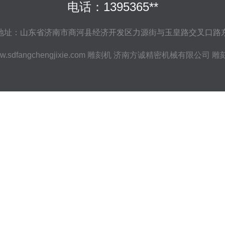
电话：1395365**
地址：山东省济南市商河县经济开发区力源街与玉皇路交叉口路
w.sdfangchengjixie.com
雕刻机
济南方诚精密机械有限公司
雕