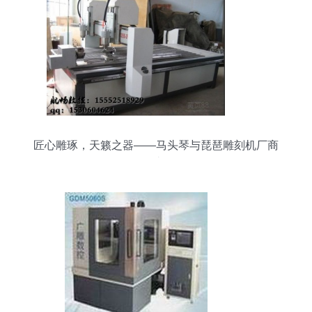
匠心雕琢，天籁之器——马头琴与琵琶雕刻机厂商
巡礼